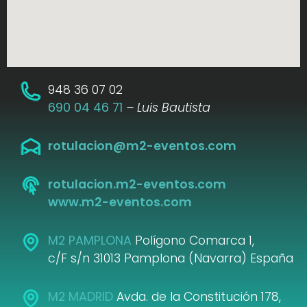
948 36 07 02
690 04 46 71
– Luis Bautista
rotulacion@m2-eventos.com
rotulacion.m2-eventos.com
www.m2-eventos.com
M2 PAMPLONA
Polígono Comarca 1,
c/F s/n 31013 Pamplona (Navarra) España
M2 MADRID
Avda. de la Constitución 178,