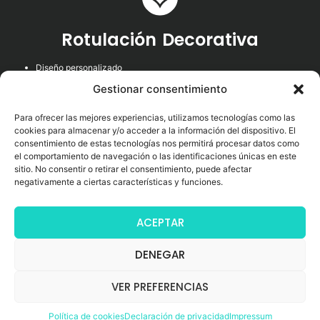
Rotulación Decorativa
Diseño personalizado
Fotomurales o Wallcovering
Gestionar consentimiento
Vinilos decorativos
Rotulación de mobiliario
Para ofrecer las mejores experiencias, utilizamos tecnologías como las
cookies para almacenar y/o acceder a la información del dispositivo. El
Carteles personalizados
consentimiento de estas tecnologías nos permitirá procesar datos como
Cuadros y lienzos
el comportamiento de navegación o las identificaciones únicas en este
Corpóreos y cajas de luz
sitio. No consentir o retirar el consentimiento, puede afectar
negativamente a ciertas características y funciones.
Jardines verticales
Rotulación de vehiculos / Wrapping
ACEPTAR
DENEGAR
VER PREFERENCIAS
WWW.M2-EVENTOS.COM
POLÍTICA DE COOKIES
POLÍTICA DE PRIVACIDAD
AVISO LEGAL
Política de cookies
Declaración de privacidad
Impressum